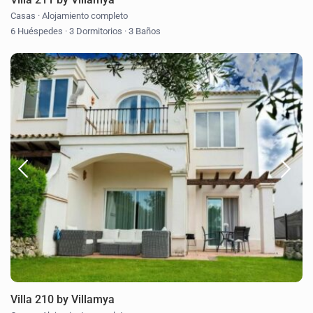
Casas
·
Alojamiento completo
6 Huéspedes
·
3 Dormitorios
·
3 Baños
Villa 210 by Villamya