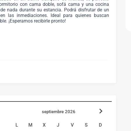
ormitorio con cama doble, sofá cama y una cocina
de nada durante su estancia. Podrá disfrutar de un
en las inmediaciones. Ideal para quienes buscan
le. ¡Esperamos recibirle pronto!
do y ofrece un dormitorio y un cómodo sofá cama en
io espacio de almacenamiento, además de la serenidad
on una gran nevera con congelador, horno y lavadora-
s para una estancia confortable.
septiembre 2026
l tranquilo y bien comunicado. Se caracteriza por su
L
M
X
J
V
S
D
erdes y espacios de recreo. Cuenta con todos los