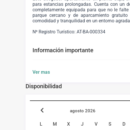
para estancias prolongadas. Cuenta con un d
completamente equipada para que no le falte 
parque cercano y de aparcamiento gratuito 
comodidad y tranquilidad en un entorno agradab
N⁰ Registro Turístico: AT-BA-000334
Información importante
El apartamento ha sido recientemente reforma
Ver mas
el salón. Se distingue por su amplitud y ampl
que ofrece la zona. La cocina está equipada c
Disponibilidad
secadora, proporcionando todas las comodidade
Barrio
agosto 2026
La Zona Sur de Mérida es un barrio residencia
L
M
X
J
V
S
D
ambiente familiar y su proximidad a áreas v