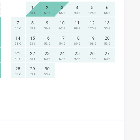
ndas y restaurantes. Su ubicación permite un fácil
1
2
3
4
5
6
a las principales vías de comunicación de la ciudad.
53 €
57 €
66 €
93 €
125 €
66 €
7
8
9
10
11
12
13
65 €
58 €
56 €
62 €
98 €
125 €
53 €
14
15
16
17
18
19
20
53 €
53 €
53 €
54 €
89 €
108 €
53 €
u buena conexión con el transporte público y sus
21
22
23
24
25
26
27
ta con varias líneas de autobús que conectan con el
53 €
53 €
53 €
57 €
92 €
114 €
53 €
s ideal para desplazarse en coche, ya que dispone de
28
29
30
ienes prefieren caminar o ir en bicicleta, las calles
53 €
53 €
53 €
l tránsito a pie o en bici.