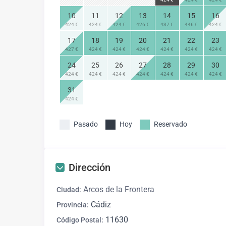
10
11
12
13
14
15
16
424 €
424 €
424 €
426 €
437 €
446 €
424 €
17
18
19
20
21
22
23
427 €
424 €
424 €
424 €
424 €
424 €
424 €
24
25
26
27
28
29
30
424 €
424 €
424 €
424 €
424 €
424 €
424 €
31
424 €
Pasado
Hoy
Reservado
Dirección
Arcos de la Frontera
Ciudad:
Cádiz
Provincia:
11630
Código Postal: