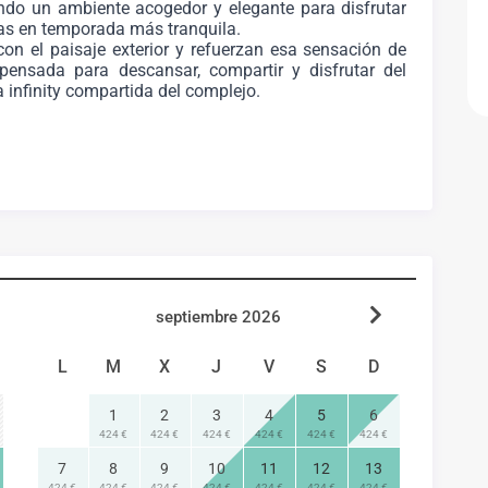
do un ambiente acogedor y elegante para disfrutar
as en temporada más tranquila.
on el paisaje exterior y refuerzan esa sensación de
pensada para descansar, compartir y disfrutar del
 infinity compartida del complejo.
septiembre 2026
L
M
X
J
V
S
D
1
2
3
4
5
6
424 €
424 €
424 €
424 €
424 €
424 €
7
8
9
10
11
12
13
424 €
424 €
424 €
424 €
424 €
424 €
424 €