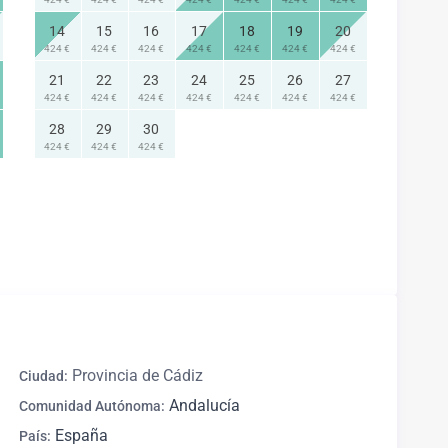
14
15
16
17
18
19
20
424 €
424 €
424 €
424 €
424 €
424 €
424 €
21
22
23
24
25
26
27
424 €
424 €
424 €
424 €
424 €
424 €
424 €
28
29
30
424 €
424 €
424 €
Provincia de Cádiz
Ciudad:
Andalucía
Comunidad Autónoma:
España
País: