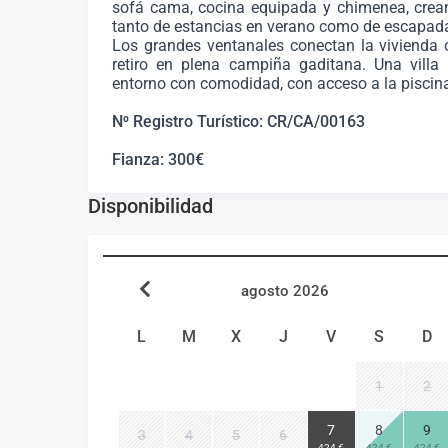
sofá cama, cocina equipada y chimenea, crean
tanto de estancias en verano como de escapad
Los grandes ventanales conectan la vivienda c
retiro en plena campiña gaditana. Una villa 
entorno con comodidad, con acceso a la piscina
N⁰ Registro Turístico: CR/CA/00163
Fianza: 300€
Disponibilidad
agosto 2026
L
M
X
J
V
S
D
1
2
7
8
9
3
4
5
6
424 €
424 €
424 €