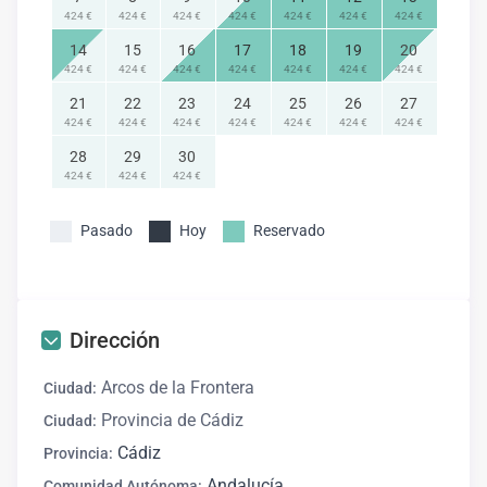
424 €
424 €
424 €
424 €
424 €
424 €
424 €
14
15
16
17
18
19
20
424 €
424 €
424 €
424 €
424 €
424 €
424 €
21
22
23
24
25
26
27
424 €
424 €
424 €
424 €
424 €
424 €
424 €
28
29
30
424 €
424 €
424 €
Pasado
Hoy
Reservado
Dirección
Arcos de la Frontera
Ciudad:
Provincia de Cádiz
Ciudad:
Cádiz
Provincia:
Andalucía
Comunidad Autónoma: