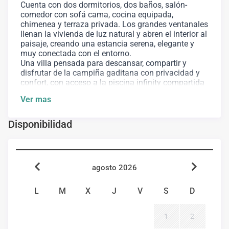
Cuenta con dos dormitorios, dos baños, salón-
comedor con sofá cama, cocina equipada,
chimenea y terraza privada. Los grandes ventanales
llenan la vivienda de luz natural y abren el interior al
paisaje, creando una estancia serena, elegante y
muy conectada con el entorno.
Una villa pensada para descansar, compartir y
disfrutar de la campiña gaditana con privacidad y
confort, con acceso a la piscina infinity compartida
del complejo.
Ver mas
N⁰ Registro Turístico: CR/CA/00163
Disponibilidad
Fianza: 300€
agosto 2026
L
M
X
J
V
S
D
1
2