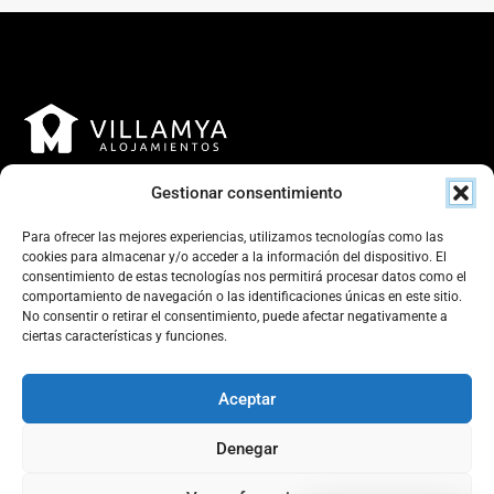
Gestionar consentimiento
Para ofrecer las mejores experiencias, utilizamos tecnologías como las
cookies para almacenar y/o acceder a la información del dispositivo. El
consentimiento de estas tecnologías nos permitirá procesar datos como el
Contacto
comportamiento de navegación o las identificaciones únicas en este sitio.
No consentir o retirar el consentimiento, puede afectar negativamente a
Calle Parejos 25, bajo, 06800 Mérida, Badajoz, España
ciertas características y funciones.
+34 641 201 204
Aceptar
reservas@villamya.com
Villamya
Denegar
CIF
: B02852838