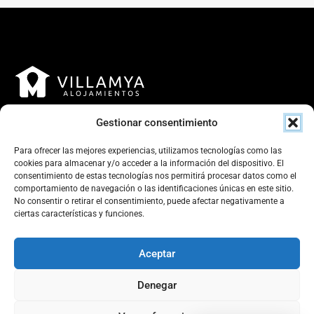
Gestionar consentimiento
Para ofrecer las mejores experiencias, utilizamos tecnologías como las
cookies para almacenar y/o acceder a la información del dispositivo. El
consentimiento de estas tecnologías nos permitirá procesar datos como el
Contacto
comportamiento de navegación o las identificaciones únicas en este sitio.
No consentir o retirar el consentimiento, puede afectar negativamente a
Calle Parejos 25, bajo, 06800 Mérida, Badajoz, España
ciertas características y funciones.
+34 641 201 204
Aceptar
reservas@villamya.com
Villamya
Denegar
CIF
: B02852838