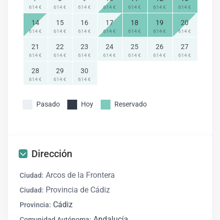
614 €
614 €
614 €
614 €
614 €
614 €
614 €
14
15
16
17
18
19
20
614 €
614 €
614 €
614 €
614 €
614 €
614 €
21
22
23
24
25
26
27
614 €
614 €
614 €
614 €
614 €
614 €
614 €
28
29
30
614 €
614 €
614 €
Pasado
Hoy
Reservado
Dirección
Arcos de la Frontera
Ciudad:
Provincia de Cádiz
Ciudad:
Cádiz
Provincia:
Andalucía
Comunidad Autónoma: