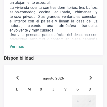
un alojamiento especial.
La vivienda cuenta con tres dormitorios, tres baños,
salón-comedor, cocina equipada, chimenea y
terraza privada. Sus grandes ventanales conectan
el interior con el paisaje y llenan la casa de luz
natural, creando una atmósfera tranquila,
envolvente y muy cuidada.
Una villa pensada para disfrutar del descanso con
privacidad, amplitud y confort, en plena campiña
gaditana, con acceso a la piscina infinity
Ver mas
compartida del complejo.
N⁰ Registro Turístico: CR/CA/00163
Disponibilidad
Fianza: 300€
agosto 2026
L
M
X
J
V
S
D
1
2