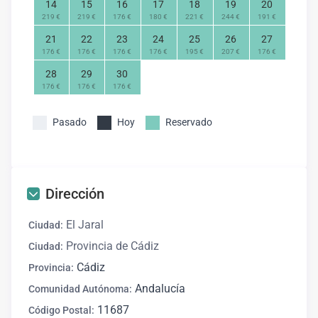
14
15
16
17
18
19
20
219 €
219 €
176 €
180 €
221 €
244 €
191 €
21
22
23
24
25
26
27
176 €
176 €
176 €
176 €
195 €
207 €
176 €
28
29
30
176 €
176 €
176 €
Pasado
Hoy
Reservado
Dirección
El Jaral
Ciudad:
Provincia de Cádiz
Ciudad:
Cádiz
Provincia:
Andalucía
Comunidad Autónoma:
11687
Código Postal: