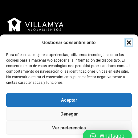
Gestionar consentimiento
Para ofrecer las mejores experiencias, utilizamos tecnologías como las
cookies para almacenar y/o acceder a la información del dispositivo. El
consentimiento de estas tecnologías nos permitirá procesar datos como el
Contacto
comportamiento de navegación o las identificaciones únicas en este sitio.
No consentir o retirar el consentimiento, puede afectar negativamente a
Calle Parejos 25, bajo, 06800 Mérida, Badajoz, España
ciertas características y funciones.
+34 641 201 204
Aceptar
reservas@villamya.com
Villamya
Denegar
CIF
: B02852838
Ver preferencias
Whatsapp