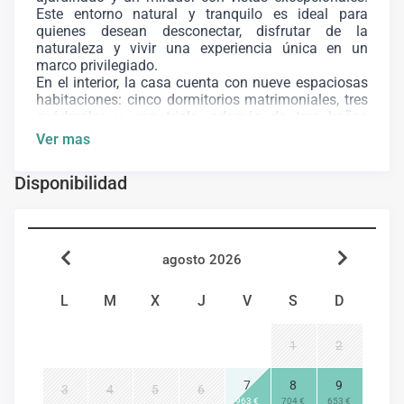
Este entorno natural y tranquilo es ideal para
quienes desean desconectar, disfrutar de la
naturaleza y vivir una experiencia única en un
marco privilegiado.
En el interior, la casa cuenta con nueve espaciosas
habitaciones: cinco dormitorios matrimoniales, tres
cuádruples y uno triple, además de tres baños
completos. Dispone de un amplio salón de 70 m²,
Ver mas
perfecto para reuniones y momentos de relajación,
así como una cocina completamente equipada para
Disponibilidad
garantizar el confort de los huéspedes.
En el exterior, encontrará una pérgola de 60 m² ideal
para disfrutar al aire libre, un amplio patio
ajardinado, una piscina privada, dos zonas de
barbacoa, aseo exterior, área de juegos para niños y
agosto 2026
aparcamiento. Además, un mirador ofrece
impresionantes vistas panorámicas del entorno
L
M
X
J
V
S
D
natural que rodea la finca.
N⁰ Registro Turístico: CR/MA/00103
1
2
7
8
9
3
4
5
6
Información de la zona
963 €
704 €
653 €