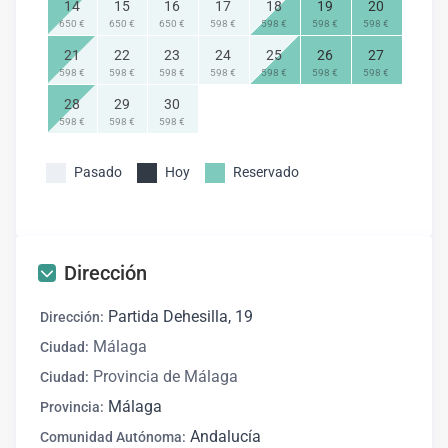
encanto para quienes buscan vivir la esencia de
14
15
16
17
18
19
20
Andalucía
650 €
650 €
650 €
598 €
598 €
598 €
598 €
21
22
23
24
25
26
27
Idiomas
598 €
598 €
598 €
598 €
598 €
598 €
598 €
28
29
30
598 €
598 €
598 €
Inglés,
Español
Pasado
Hoy
Reservado
Dirección
Partida Dehesilla, 19
Dirección:
Málaga
Ciudad:
Provincia de Málaga
Ciudad:
Málaga
Provincia:
Andalucía
Comunidad Autónoma: