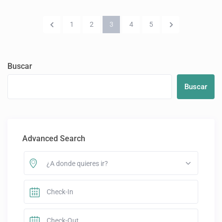
1
2
3
4
5
Buscar
Buscar
Advanced Search
¿A donde quieres ir?