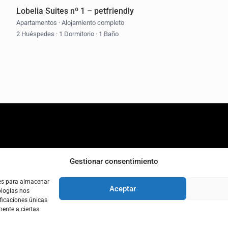
Lobelia Suites nº 1 – petfriendly
Apartamentos
·
Alojamiento completo
2 Huéspedes
·
1 Dormitorio
·
1 Baño
C
Gestionar consentimiento
ies para almacenar
Aceptar
ologías nos
ficaciones únicas
mente a ciertas