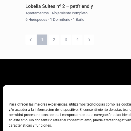
Lobelia Suites nº 2 – petfriendly
Apartamentos
·
Alojamiento completo
6 Huéspedes
·
1 Dormitorio
·
1 Baño
1
2
3
4
Para ofrecer las mejores experiencias, utilizamos tecnologías como las cook
y/o acceder a la información del dispositivo. El consentimiento de estas tecn
permitirá procesar datos como el comportamiento de navegación o las identi
en este sitio. No consentir o retirar el consentimiento, puede afectar negativa
características y funciones.